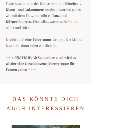
Fes
te Bestandteile des Kreises sind die
Räucher-,
Klang- und Ankommensrunde
, ansonsten gehen
wir mit dem Flow, mal gibt es
Tanz, mal
Körperübungen
. Eben alles, was uns als Frauen
nährt und stärkt.
Es gibt auch eine
Telegramm
-Gruppe. Sag Malina
Bescheid, dann laden wir dich ein.
+ + +
PREVIEW
: Ab September 2026 wird es
wieder eine Geschlossene Jahresgruppe für
Frauen geben + + +
DAS KÖNNTE DICH
AUCH INTERESSIEREN