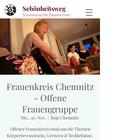
Schönheitsweg
Schamanische Zeremonien
Frauenkreis Chemnitz
- Offene
Frauengruppe
Mo., 30. Nov.
  |  
Raja Chemnitz
Offener Frauenkreis rund um die Themen
Körperbewusstsein, Grenzen & Bedürfnisse,