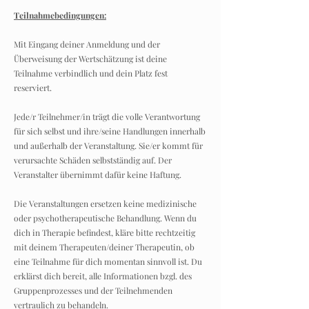
Teilnahmebedingungen:
Mit Eingang deiner Anmeldung und der
Überweisung der Wertschätzung ist deine
Teilnahme verbindlich und dein Platz fest
reserviert.
Jede/r Teilnehmer/in trägt die volle Verantwortung
für sich selbst und ihre/seine Handlungen innerhalb
und außerhalb der Veranstaltung. Sie/er kommt für
verursachte Schäden selbstständig auf. Der
Veranstalter übernimmt dafür keine Haftung.
Die Veranstaltungen ersetzen keine medizinische
oder psychotherapeutische Behandlung. Wenn du
dich in Therapie befindest, kläre bitte rechtzeitig
mit deinem Therapeuten/deiner Therapeutin, ob
eine Teilnahme für dich momentan sinnvoll ist. Du
erklärst dich bereit, alle Informationen bzgl. des
Gruppenprozesses und der Teilnehmenden
vertraulich zu behandeln.