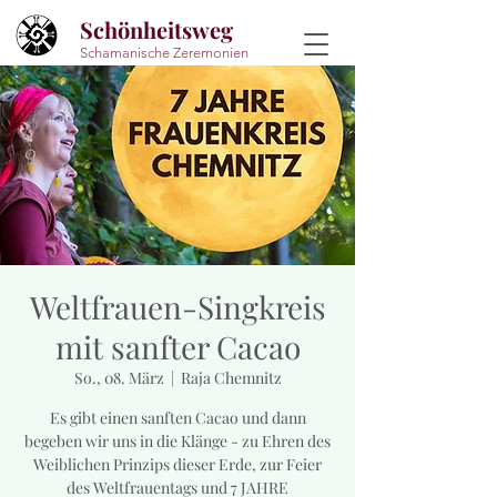
Schönheitsweg
Schamanische Zeremonien
Weltfrauen-Singkreis
mit sanfter Cacao
So., 08. März
  |  
Raja Chemnitz
Es gibt einen sanften Cacao und dann
begeben wir uns in die Klänge - zu Ehren des
Weiblichen Prinzips dieser Erde, zur Feier
des Weltfrauentags und 7 JAHRE