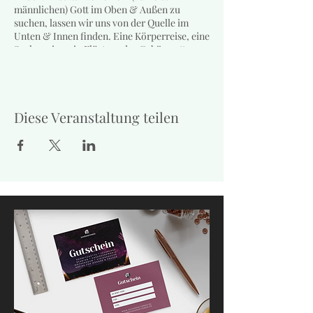
männlichen) Gott im Oben & Außen zu
suchen, lassen wir uns von der Quelle im
Unten & Innen finden. Eine Körperreise, eine
Seelenreise, ein Flüstern der Gebärmutter...
- maximal 14 Teilnehmerinnen
- donnerstags 19 bis 21.30 Uhr
- geleitet von Malina (meist gemeinsam mit
Diese Veranstaltung teilen
Sue)
- geschlossene Jahresgruppe über 13 Termine
- Investition: 250 € (Ratenzahlung möglich)
- Termine Donnerstagsgruppe*:
02. Februar
02. März
20. März
(aktualisierter Termin, Achtung:
das ist ein Montag!)
20. April
11. Mai
01. Juni
22. Juni