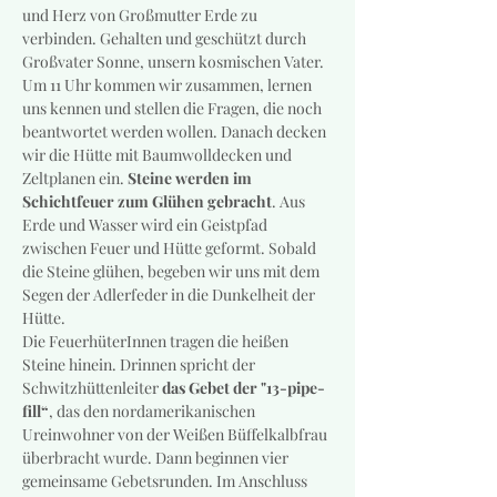
und Herz von Großmutter Erde zu 
verbinden. Gehalten und geschützt durch 
Großvater Sonne, unsern kosmischen Vater.
Um 11 Uhr kommen wir zusammen, lernen 
uns kennen und stellen die Fragen, die noch 
beantwortet werden wollen. Danach decken 
wir die Hütte mit Baumwolldecken und 
Zeltplanen ein. 
Steine werden im 
Schichtfeuer zum Glühen gebracht
. Aus 
Erde und Wasser wird ein Geistpfad 
zwischen Feuer und Hütte geformt. Sobald 
die Steine glühen, begeben wir uns mit dem 
Segen der Adlerfeder in die Dunkelheit der 
Hütte.
Die FeuerhüterInnen tragen die heißen 
Steine hinein. Drinnen spricht der 
Schwitzhüttenleiter 
das Gebet der "13-pipe-
fill“
, das den nordamerikanischen 
Ureinwohner von der Weißen Büffelkalbfrau 
überbracht wurde. Dann beginnen vier 
gemeinsame Gebetsrunden. Im Anschluss 