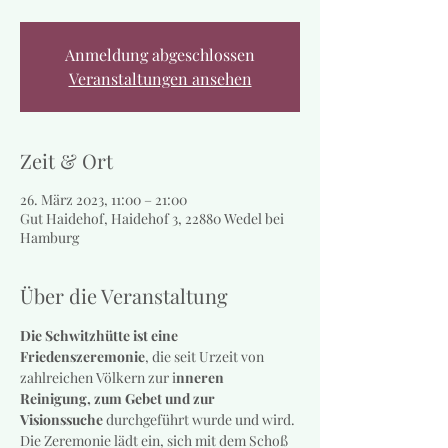
Anmeldung abgeschlossen
Veranstaltungen ansehen
Zeit & Ort
26. März 2023, 11:00 – 21:00
Gut Haidehof, Haidehof 3, 22880 Wedel bei
Hamburg
Über die Veranstaltung
Die Schwitzhütte ist eine 
Friedenszeremonie
, die seit Urzeit von 
zahlreichen Völkern zur i
nneren 
Reinigung, zum Gebet und zur 
Visionssuche
 durchgeführt wurde und wird. 
Die Zeremonie lädt ein, sich mit dem Schoß 