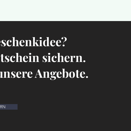
eschenkidee?
utschein sichern.
 unsere Angebote.
ERN