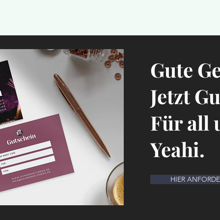
Gute G
Jetzt G
Für all
Yeahi.
HIER ANFORD