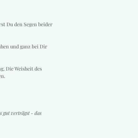
rst Du den Segen beider 
uhen und ganz bei Dir 
g. Die Weisheit des 
en.
 gut verträgst - das 