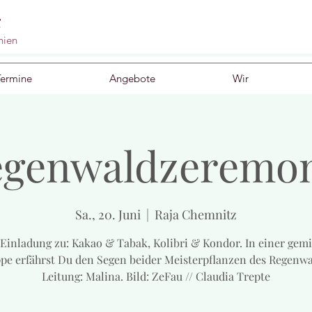
g
nien
Termine
Angebote
Wir
genwaldzeremo
Sa., 20. Juni
  |  
Raja Chemnitz
Einladung zu: Kakao & Tabak, Kolibri & Kondor. In einer gem
pe erfährst Du den Segen beider Meisterpflanzen des Regenwa
Leitung: Malina. Bild: ZeFau // Claudia Trepte