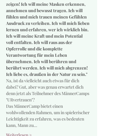
zeigen! Ich will meine Masken erkennen, 
annehmen und bewusst tragen. Ich will 
fühlen und mich trauen meinen Gefühlen 
Ausdruck zu verleihen. Ich will mich lieben 
lernen und erfahren, wer ich wirklich bin. 
Ich will meine Kraft und mein Potential 
voll entfalten. Ich will raus aus der 
Opferrolle und die komplette 
Verantwortung für mein Leben 
übernehmen. Ich will berühren und 
berührt werden. Ich will mich abgrenzen! 
Ich liebe es, draußen in der Natur zu sein."
Na, ist da vielleicht auch etwas für dich 
dabei? Gut, aber was genau erwartet dich 
denn jetzt als Teilnehmer des MännerCamps 
"URvertrauen"?
Das MännerCamp bietet einen 
wohlwollenden Rahmen, um in spielerischer 
Leichtigkeit zu erfahren, was es bedeuten 
kann, Mann zu…
Weiterlesen >