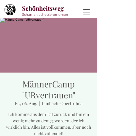
Schönheitsweg
Schamanische Zeremonien
MännerCamp
"URvertrauen"
Fr., 06. Aug.
  |  
Limbach-Oberfrohna
Ich komme aus dem Tal zurück und bin ein
wenig mehr zu dem geworden, der ich
wirklich bin. Alles ist vollkommen, aber noch
nicht vollendet!