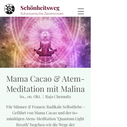
Schönheitsweg
Schamanische Zeremonien
Mama Cacao & Atem-
Meditation mit Malina
So., 06. Okt.
  |  
Raja Chemnitz
Für Männer & Frauen: Radikale Selbstliebe -
Geführt von Mama Cacao und der 60-
minütigen Atem-Meditation "Quantum Light
Breath" begehen wir die Wege der