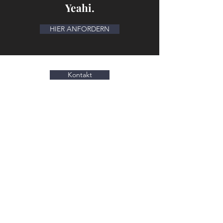
Yeahi.
HIER ANFORDERN
Kontakt
Ja, ich möchte den Newsletter
vom
Schönheitsweg erhalten:
Abonnieren