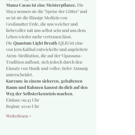
Mama Cacao ist eine Meisterpflanze.
 Die 
Maya nennen sie die "Speise der Götter" und 
so ist sie die flüssige Medizin von 
Großmutter Erde, die uns weicher und 
liebevoller mit uns selbst sein und uns dem 
Leben wieder mehr vertrauen lässt.
Die 
Quantum Light Breath
 (QLB) ist eine 
von Jeru Kabbal entwickelte und angeleitete 
Atem-Meditation, die auf der Vipassana-
Tradition aufbaut, sich jedoch durch den 
Einsatz von Musik und voller, tiefer Atmung 
unterscheidet.
Kurzum: in einem sicheren, gehaltenen 
Raum und Rahmen kannst du dich auf den 
Weg der Selbsterkenntnis machen.
Einlass: 09:45 Uhr
Beginn: 10:00 Uhr
Weiterlesen >