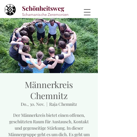
Schönheitsweg
Schamanische Zeremonien
Männerkreis
Chemnitz
Do., 30. Nov.
  |  
Raja Chemnitz
Der Männerkreis bietet einen offenen,
geschützten Raum für Austausch, Kontakt
und gegenseitige Stärkung. In dieser
Männergruppe geht es um dich. Es geht um