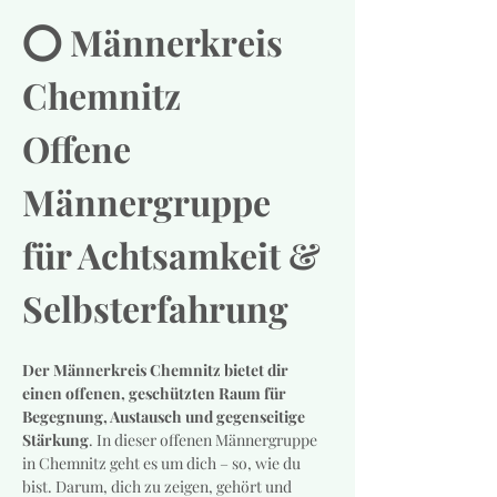
⭕️ Männerkreis 
Chemnitz
Offene 
Männergruppe 
für Achtsamkeit & 
Selbsterfahrung
Der Männerkreis Chemnitz bietet dir 
einen offenen, geschützten Raum für 
Begegnung, Austausch und gegenseitige 
Stärkung
. In dieser offenen Männergruppe 
in Chemnitz geht es um dich – so, wie du 
bist. Darum, dich zu zeigen, gehört und 