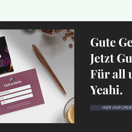
Gute G
Jetzt G
Für all
Yeahi.
HIER ANFORD