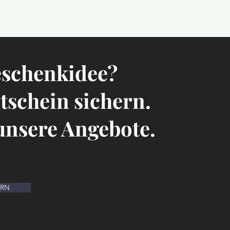
eschenkidee?
utschein sichern.
 unsere Angebote.
ERN