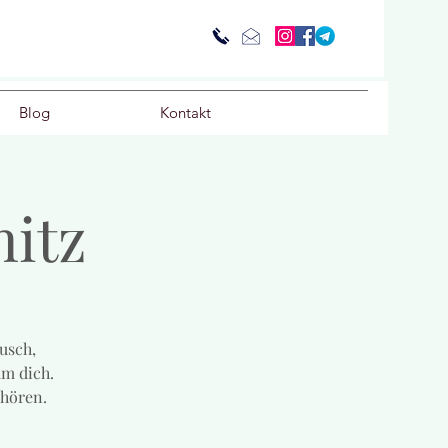
Blog
Kontakt
itz
usch,
um dich.
 hören.