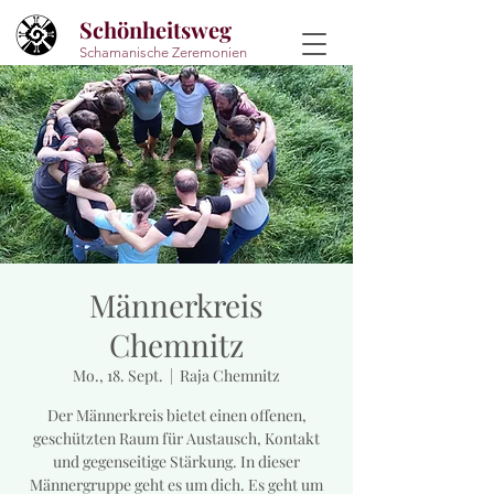
Schönheitsweg
Schamanische Zeremonien
Männerkreis
Chemnitz
Mo., 18. Sept.
  |  
Raja Chemnitz
Der Männerkreis bietet einen offenen,
geschützten Raum für Austausch, Kontakt
und gegenseitige Stärkung. In dieser
Männergruppe geht es um dich. Es geht um