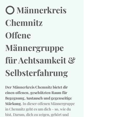
⭕️ Männerkreis 
Chemnitz
Offene 
Männergruppe 
für Achtsamkeit & 
Selbsterfahrung
Der Männerkreis Chemnitz bietet dir 
einen offenen, geschützten Raum für 
Begegnung, Austausch und gegenseitige 
Stärkung
. In dieser offenen Männergruppe 
in Chemnitz geht es um dich – so, wie du 
bist. Darum, dich zu zeigen, gehört und 