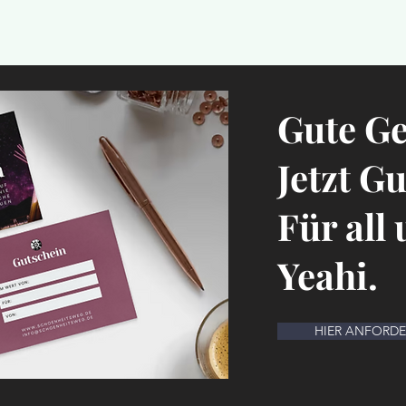
Gute G
Jetzt G
Für all
Yeahi.
HIER ANFORD