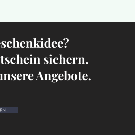
eschenkidee?
utschein sichern.
 unsere Angebote.
ERN