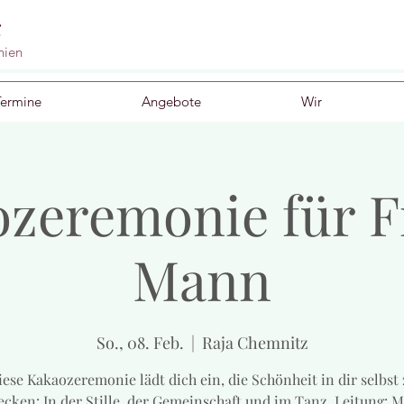
g
nien
Termine
Angebote
Wir
zeremonie für 
Mann
So., 08. Feb.
  |  
Raja Chemnitz
ese Kakaozeremonie lädt dich ein, die Schönheit in dir selbst
ecken: In der Stille, der Gemeinschaft und im Tanz. Leitung: M