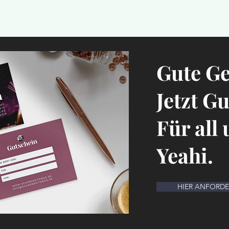
Gute G
Jetzt G
Für all
Yeahi.
HIER ANFORD