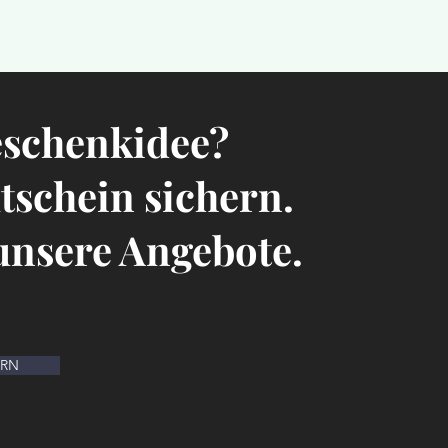
eschenkidee?
utschein sichern.
 unsere Angebote.
ERN