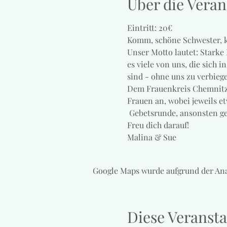
Über die Veran
Eintritt: 20€
Komm, schöne Schwester, 
Unser Motto lautet: Starke
es viele von uns, die sich 
sind - ohne uns zu verbieg
Dem Frauenkreis Chemnitz, 
Frauen an, wobei jeweils e
 Gebetsrunde, ansonsten g
Freu dich darauf!
Malina & Sue
Google Maps wurde aufgrund der Ana
Diese Veransta