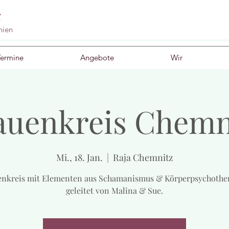
g
nien
Termine
Angebote
Wir
auenkreis Chemn
Mi., 18. Jan.
  |  
Raja Chemnitz
enkreis mit Elementen aus Schamanismus & Körperpsychother
geleitet von Malina & Sue.