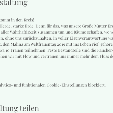
staltung
komm in den Kreis!
 Herde, starke Erde. Denn für das, was unsere Große Mutter Er
in aller Wahrhaftigkeit zusammen tun und Räume schaffen, wo w
en, ohne uns zurückzuhalten, in voller Eigenverantwortung w
den Malina am Weltfrauentag 2019 mit ins Leben rief, gehöre
twa 10 Frauen teilnehmen. Feste Bestandteile sind die Räucher
ehen wir mit Flow und vertrauen uns immer mehr dem Fluss d
lytics- und funktionalen Cookie-Einstellungen blockiert.
ltung teilen