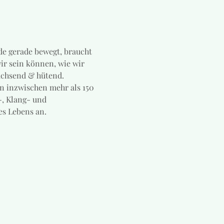
de gerade bewegt, braucht 
ir sein können, wie wir 
achsend & hütend. 
n inzwischen mehr als 150 
-, Klang- und 
es Lebens an.