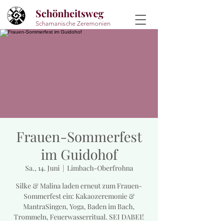
Schönheitsweg
Schamanische Zeremonien
Frauen-Sommerfest
im Guidohof
Sa., 14. Juni
  |  
Limbach-Oberfrohna
Silke & Malina laden erneut zum Frauen-
Sommerfest ein: Kakaozeremonie &
MantraSingen, Yoga, Baden im Bach,
Trommeln, Feuerwasserritual. SEI DABEI!