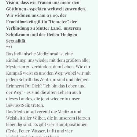
Vision, dass wir Frauen uns mehr den 
Göttinnen-Aspekten weltweit zuwenden. 
Wir widmen uns am 03.09. der 
Fruchtbarkeitsgöttin "Demeter", der 
Verbindung zu Mutter Land,  unserem 
Schoßraum und der Heilen/Heiligen 
Sexualität.
***
Das indianische Medizinrad ist eine 
Einladung, uns wieder mit dem größten aller 
Mysterien zu verbinden: dem Leben. Wie ein 
Kompaß weist es uns den Weg, wobei wir mit 
jedem Schritt das Zentrum sind und bleiben. 
Erinnerst Du Dich? "Ich bin das Leben und 
der Weg" - es sind die alten Lehren auch 
dieses Landes, die jetzt wieder in unser 
BewusstSein treten.
Das Medizinrad vereint die Medizin und 
Weisheit aller Völker, die in unserem Herzen 
lebendig sind. Es gibt vier Hauptpositionen 
(Erde, Feuer, Wasser, Luft) und vier 