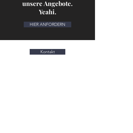
unsere Angebote.
Yeahi.
HIER ANFORDERN
Kontakt
Ja, ich möchte den Newsletter
vom
Schönheitsweg erhalten: