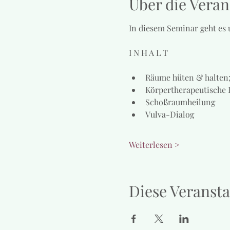
Über die Veran
In diesem Seminar geht es 
I N H A L T
Räume hüten & halten
Körpertherapeutische
Schoßraumheilung
Vulva-Dialog
Weiterlesen >
Diese Veransta