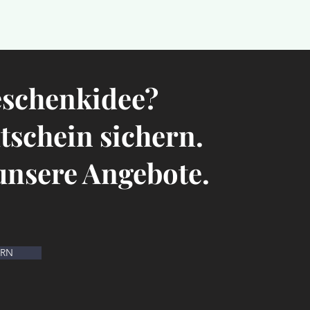
eschenkidee?
utschein sichern.
 unsere Angebote.
ERN