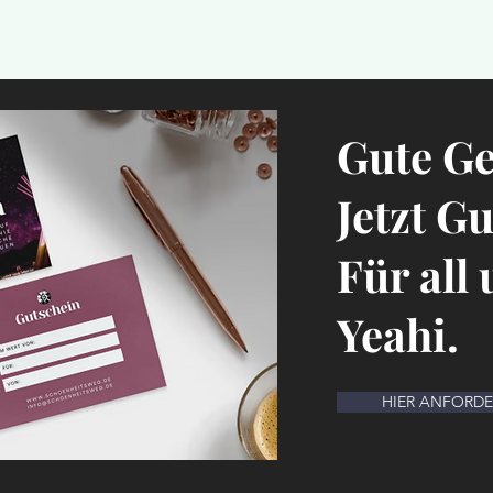
Gute G
Jetzt G
Für all
Yeahi.
HIER ANFORD