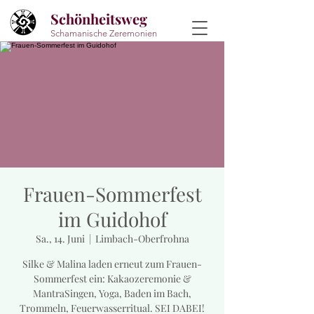
Schönheitsweg
Schamanische Zeremonien
Frauen-Sommerfest
im Guidohof
Sa., 14. Juni
  |  
Limbach-Oberfrohna
Silke & Malina laden erneut zum Frauen-
Sommerfest ein: Kakaozeremonie &
MantraSingen, Yoga, Baden im Bach,
Trommeln, Feuerwasserritual. SEI DABEI!